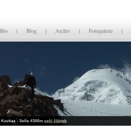
Bio
|
Blog
|
Archiv
|
Fotogalerie
Kavkaz - Sella 4300m
celý článek