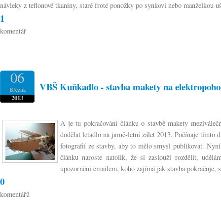
návleky z teflonové tkaniny, staré froté ponožky po synkovi nebo manželkou uši
1
komentář
06
VBŠ Kuňkadlo - stavba makety na elektropohon
Března
2013
A je tu pokračování článku o stavbě makety meziválečn
dodělat letadlo na jarně-letní zálet 2013. Počínaje tímt
fotografií ze stavby, aby to mělo smysl publikovat. Nyn
článku naroste natolik, že si zaslouží rozdělit, udě
upozornění emailem, koho zajímá jak stavba pokračuje, s
0
komentářů