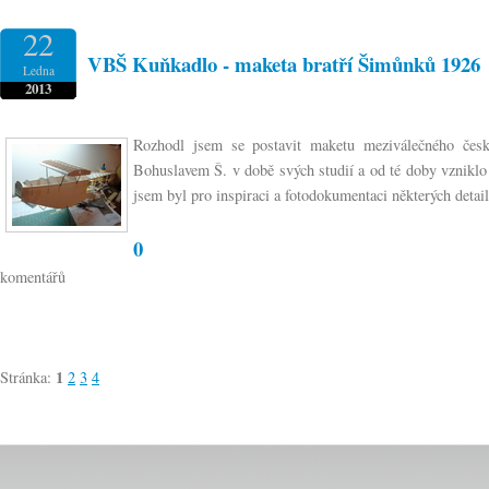
22
VBŠ Kuňkadlo - maketa bratří Šimůnků 1926
Ledna
2013
Rozhodl jsem se postavit maketu meziválečného čes
Bohuslavem Š. v době svých studií a od té doby vzniklo n
jsem byl pro inspiraci a fotodokumentaci některých detail
0
komentářů
1
Stránka:
2
3
4