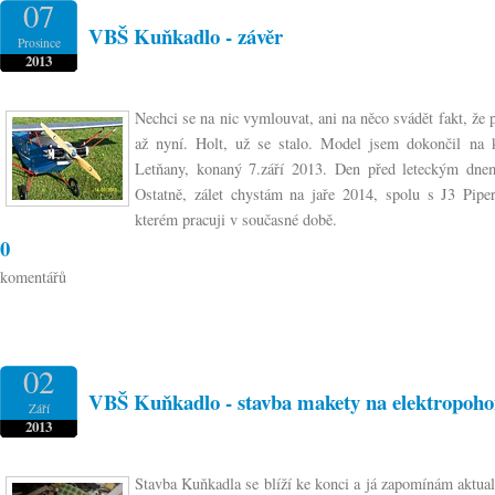
07
VBŠ Kuňkadlo - závěr
Prosince
2013
Nechci se na nic vymlouvat, ani na něco svádět fakt, že 
až nyní. Holt, už se stalo. Model jsem dokončil na 
Letňany, konaný 7.září 2013. Den před leteckým dnem
Ostatně, zálet chystám na jaře 2014, spolu s J3 Pip
kterém pracuji v současné době.
0
komentářů
02
VBŠ Kuňkadlo - stavba makety na elektropohon
Září
2013
Stavba Kuňkadla se blíží ke konci a já zapomínám aktual