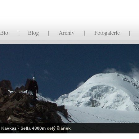
Bio
|
Blog
|
Archiv
|
Fotogalerie
Kavkaz - Sella 4300m
celý článek