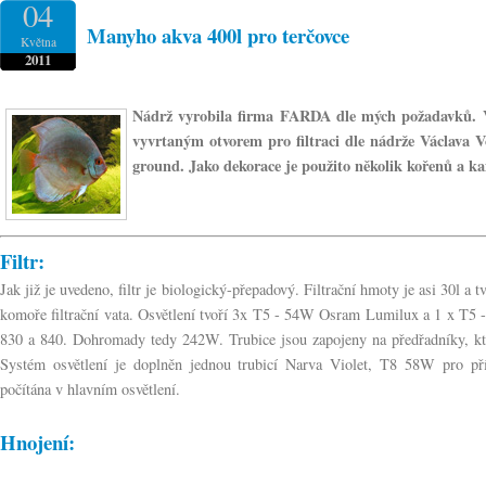
04
Manyho akva 400l pro terčovce
Května
2011
Nádrž vyrobila firma FARDA dle mých požadavků. V
vyvrtaným otvorem pro filtraci dle nádrže Václava 
ground. Jako dekorace je použito několik kořenů a 
Filtr:
Jak již je uvedeno, filtr je biologický-přepadový. Filtrační hmoty je asi 30l a 
komoře filtrační vata. Osvětlení tvoří 3x T5 - 54W Osram Lumilux a 1 x T
830 a 840. Dohromady tedy 242W. Trubice jsou zapojeny na předřadníky, které
Systém osvětlení je doplněn jednou trubicí Narva Violet, T8 58W pro příl
počítána v hlavním osvětlení.
Hnojení: