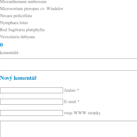
Micranthemum umbrosum
Microsorium pteropus cv. Windelov
Nesaea pedicellata
Nymphaea lotus
Red Sagittaria platiphylla
Vesicularia dubyana
0
komentářů
Nový komentář
Jméno *
E-mail *
tvoje WWW stránky