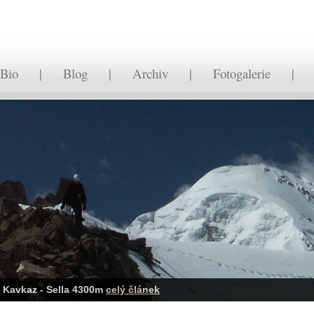
Bio
|
Blog
|
Archiv
|
Fotogalerie
Kavkaz - Sella 4300m
celý článek