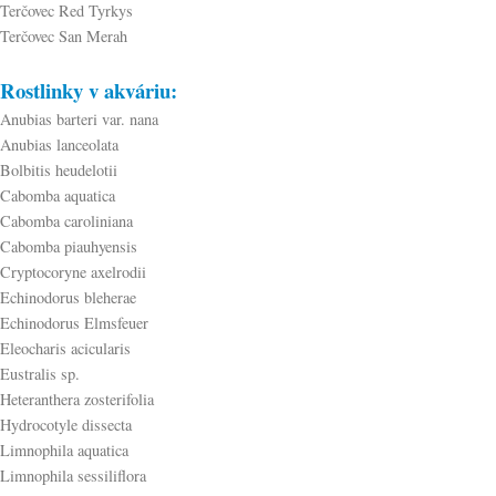
Terčovec Red Tyrkys
Terčovec San Merah
Rostlinky v akváriu:
Anubias barteri var. nana
Anubias lanceolata
Bolbitis heudelotii
Cabomba aquatica
Cabomba caroliniana
Cabomba piauhyensis
Cryptocoryne axelrodii
Echinodorus bleherae
Echinodorus Elmsfeuer
Eleocharis acicularis
Eustralis sp.
Heteranthera zosterifolia
Hydrocotyle dissecta
Limnophila aquatica
Limnophila sessiliflora