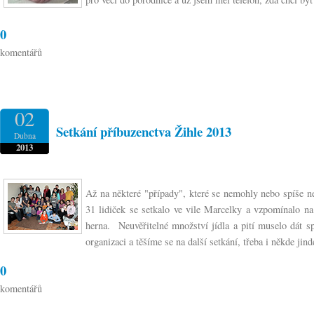
0
komentářů
02
Setkání příbuzenctva Žihle 2013
Dubna
2013
Až na některé "případy", které se nemohly nebo spíše ne
31 lidiček se setkalo ve vile Marcelky a vzpomínalo na
herna. Neuvěřitelné množství jídla a pití muselo dát s
organizaci a těšíme se na další setkání, třeba i někde jind
0
komentářů