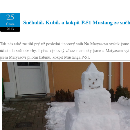
25
Sněhulák Kubík a kokpit P-51 Mustang ze sně
Února
2013
Tak nás také zastihl prý už poslední únorový sníh.Na Matyasovo svátek jsme z
účastnila sněhotvorby. I přes výslovný zákaz maminky jsme s Matyasem vytvo
jsem Matyasovi pilotní kabinu, kokpit Mustanga P-51.