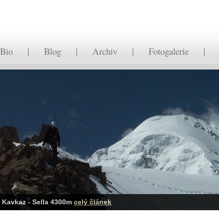
Bio
|
Blog
|
Archiv
|
Fotogalerie
Kavkaz - Sella 4300m
celý článek