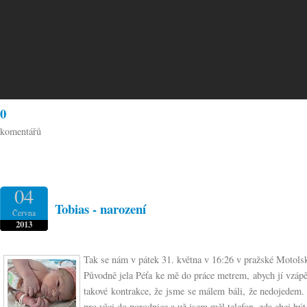
0
komentářů
04
Tobias - narození
Června
2013
Tak se nám v pátek 31. května v 16:26 v pražské Motolsk
Původně jela Péťa ke mě do práce metrem, abych jí vzápě
takové kontrakce, že jsme se málem báli, že nedojedem. N
pro věci do porodnice a už jsem měl telefon, zda chci být