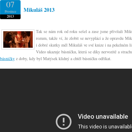
07
Mikuláš 2013
Prosince
2013
Tak se nám rok od roku sešel a zase jsme přivítali Miku
rozum, takže ví, že zlobit se nevyplácí a že opravdu M
i dobré skutky měl Mikuláš ve své knize i na pekelném li
Video ukazuje básničku, která se díky nervozitě a strac
básničky
z doby, kdy byl Matýsek klidný a chtěl básničku odříkat.