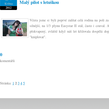
Malý pilot s letuškou
Května
2012
Včera jsme si byli poprvé zalítat celá rodina na poli 
silnější, na 1/3 plynu Easystar II stál, často i couval.
překvapený, zvláště když náš let křižovala dospělá do
"kniplovat".
0
komentářů
2
Stránka:
1
3
4
5