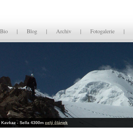
Bio
|
Blog
|
Archiv
|
Fotogalerie
Kavkaz - Sella 4300m
celý článek