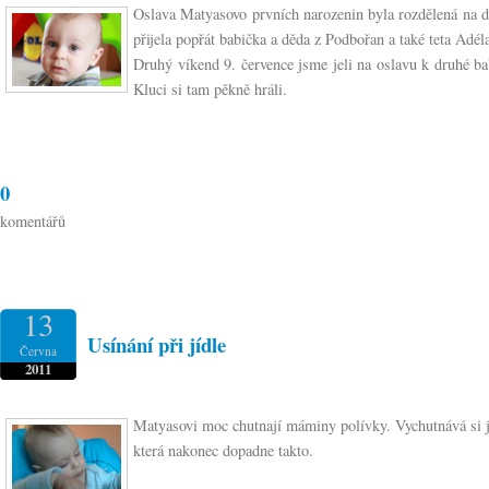
Oslava Matyasovo prvních narozenin byla rozdělená na dv
přijela popřát babička a děda z Podbořan a také teta Adé
Druhý víkend 9. července jsme jeli na oslavu k druhé ba
Kluci si tam pěkně hráli.
0
komentářů
13
Usínání při jídle
Června
2011
Matyasovi moc chutnají máminy polívky. Vychutnává si je
která nakonec dopadne takto.