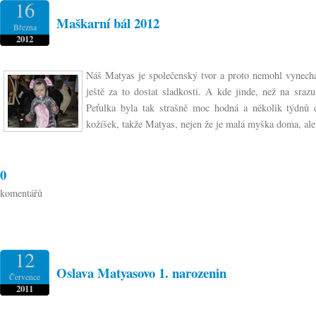
16
Maškarní bál 2012
Března
2012
Náš Matyas je společenský tvor a proto nemohl vynechat
ještě za to dostat sladkosti. A kde jinde, než na sraz
Peťulka byla tak strašně moc hodná a několik týdnů 
kožíšek, takže Matyas, nejen že je malá myška doma, ale 
0
komentářů
12
Oslava Matyasovo 1. narozenin
Července
2011