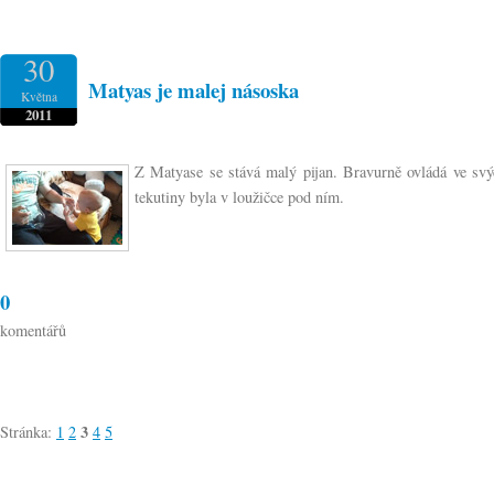
30
Matyas je malej násoska
Května
2011
Z Matyase se stává malý pijan. Bravurně ovládá ve svýc
tekutiny byla v loužičce pod ním.
0
komentářů
3
Stránka:
1
2
4
5