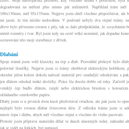
čelist. Moje nástrojářská přesnost, kdy všechno dělám s posuvkou, byla n
degradovaná na měření plus minus pár milimetrů. Například trám měl 
100x130mm, měl 95x135mm. Nejprve jsem chtěl všechno přepočítávat, ale b
mi jasné, že tím ničeho nedosáhnu. V podstatě nebyly dva stejné trámy. na
dřevo bylo přivezeno rovnou z pily, tak se dalo předpokládat, že sesycháním 
měnit rozměry i tvar. Byl jsem tedy na cestě velké neznámě, jak dopadne kon
sestavování této mojí stavebnice z dřívek.
Dlabání
Spoje trámů jsem volil klasicky na čep a dlab. Pravoúhlé překrytí bylo dla
polovině tloušťky. Nejprve jsem si trámy ohobloval elektrickým hoblíkem, p
okružní pilou kolem dokola nařezal materiál pro snadnější odsekávání a pak
jen dlátem odsekal tenké destičky. Práce šla docela dobře od ruky. Začistil 
vzniklý čep buďto dlátem, rašplí nebo elektrickou bruskou s kotoučem
skládaného smirkového papíru.
Dlaby jsem si u prvních dvou kusů předvrtával vrtačkou, ale pak jsem to opus
nejlepší bylo rovnou dlabat čtvercovou díru. Z odřezku trámu jsem si udě
mustr čepu i dlabu, abych měl všechno stejné a všechno do všeho pasovalo.
Protože jsem přípravu materiálu dělal ve dnech úmorných veder, zahradní al
jak je vidět na fotkách, byl nutností.