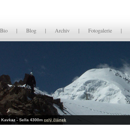
Bio
|
Blog
|
Archiv
|
Fotogalerie
Kavkaz - Sella 4300m
celý článek