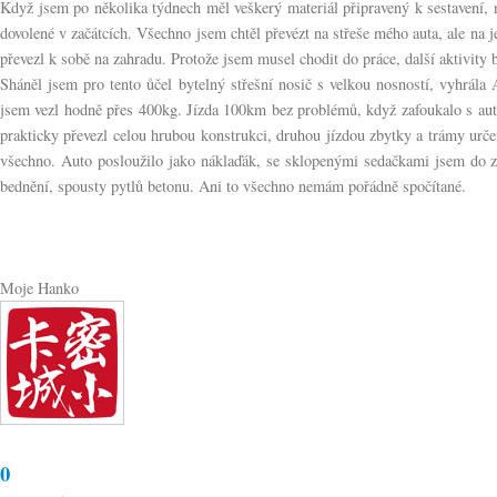
Když jsem po několika týdnech měl veškerý materiál připravený k sestavení, n
dovolené v začátcích. Všechno jsem chtěl převézt na střeše mého auta, ale na 
převezl k sobě na zahradu. Protože jsem musel chodit do práce, další aktivity
Sháněl jsem pro tento ůčel bytelný střešní nosič s velkou nosností, vyhrála
jsem vezl hodně přes 400kg. Jízda 100km bez problémů, když zafoukalo s aute
prakticky převezl celou hrubou konstrukci, druhou jízdou zbytky a trámy urče
všechno. Auto posloužilo jako náklaďák, se sklopenými sedačkami jsem do z
bednění, spousty pytlů betonu. Ani to všechno nemám pořádně spočítané.
Moje Hanko
0