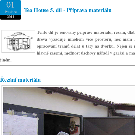
01
Tea House 5. díl - Příprava materiálu
Prosince
2011
Tento díl je věnovaný přípravě materiálu, řezání, dla
dřeva vyžaduje mnohem více prostoru, než mám k
opracování trámů dělat u táty na dvorku. Nejen že 
hlavně zázemí, možnost úschovy nářadí v garáži a m
jiném.
Řezání materiálu