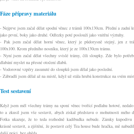
Fáze přípravy materiálu
- Nejprve jsem začal dělat spodní věnec z trámů 100x130cm. Přední a zadní 
jako první, boky jako druhé. Odřezky poté poslouží jako vnitřní výztuhy.
- Pak jsem začal dělat horní věnec, který je půdorysně stejný, jen z tr
100x100. Krom předního nosníku, který je ze 100x130cm trámu.
- Nyní jsem začal dělat všechny svislé trámy, čili sloupky. Zde bylo potře
dlabání myslet na přesné otočení dlabů.
- Vodorovné vzpěry zasunuté do sloupků jsem dělal jako poslední.
- Zábradlí jsem dělal až na místě, když už stála hrubá konstrukce na svém mís
Test sestavení
Když jsem měl všechny trámy na sponí věnec tvořící podlahu hotové, nedalo
to a zkusil jsem vše sestavit, abych získal představu o mohutnosti mého dí
Fotka ukazuje, že to teda rozhodně kadibudka nebude. Zámky kupodivu 
krásně sestavit, a zjištění, že postavit celý Tea house bude hračka, mě nabudi
další práci, bez oběda.