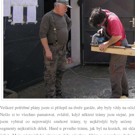
Veškeré potřebné plány jsem si přilepil na dveře garáže, aby byly vždy na očí
Nešlo si to všechno pamatovat, zvláště, když některé trámy jsou stejné, jen
jsem vybíral co nejrovnější smrkové trámy, ty nejkřivější byly určeny 
segmenty nejkratších délek. Hned u prvního trámu, jak byl na kozách, mi skl