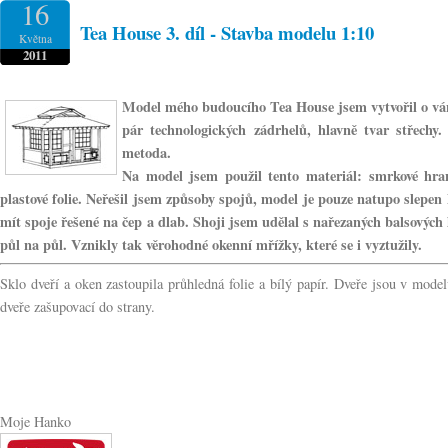
16
Tea House 3. díl - Stavba modelu 1:10
Května
2011
Model mého budoucího Tea House jsem vytvořil o váno
pár technologických zádrhelů, hlavně tvar střech
metoda.
Na model jsem použil tento materiál: smrkové hr
plastové folie. Neřešil jsem způsoby spojů, model je pouze natupo slepe
mít spoje řešené na čep a dlab. Shoji jsem udělal s nařezaných balsových 
půl na půl. Vznikly tak věrohodné okenní mřížky, které se i vyztužily.
Sklo dveří a oken zastoupila průhledná folie a bílý papír. Dveře jsou v mod
dveře zašupovací do strany.
Moje Hanko