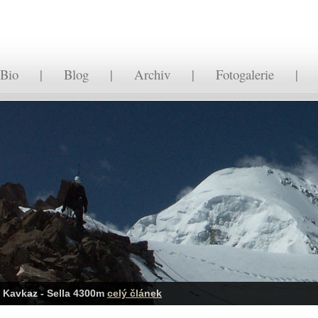
Bio
|
Blog
|
Archiv
|
Fotogalerie
Kavkaz - Sella 4300m
celý článek