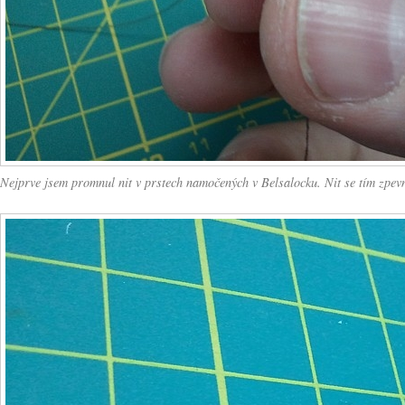
Nejprve jsem promnul nit v prstech namočených v Belsalocku. Nit se tím zpevnil