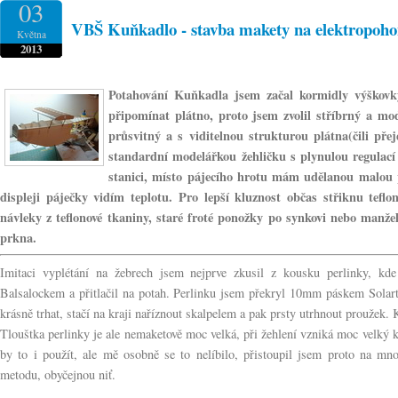
03
VBŠ Kuňkadlo - stavba makety na elektropohon
Května
2013
Potahování Kuňkadla jsem začal kormidly výškovk
připomínat plátno, proto jsem zvolil stříbrný a mo
průsvitný a s viditelnou strukturou plátna(čili př
standardní modelářkou žehličku s plynulou regulací 
stanici, místo pájecího hrotu mám udělanou malou 
displeji páječky vidím teplotu. Pro lepší kluznost občas střiknu tefl
návleky z teflonové tkaniny, staré froté ponožky po synkovi nebo manžel
prkna.
Imitaci vyplétání na žebrech jsem nejprve zkusil z kousku perlinky, kde
Balsalockem a přitlačil na potah. Perlinku jsem překryl 10mm páskem Solart
krásně trhat, stačí na kraji naříznout skalpelem a pak prsty utrhnout proužek.
Tlouštka perlinky je ale nemaketově moc velká, při žehlení vzniká moc velký k
by to i použít, ale mě osobně se to nelíbilo, přistoupil jsem proto na mno
metodu, obyčejnou niť.