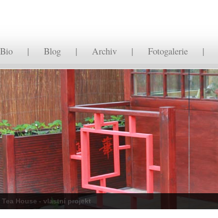
Bio
|
Blog
|
Archiv
|
Fotogalerie
Tea House - vlastní projekt