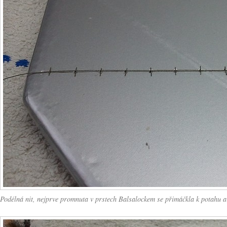
Podélná nit, nejprve promnuta v prstech Balsalockem se přimáčkla k potahu a