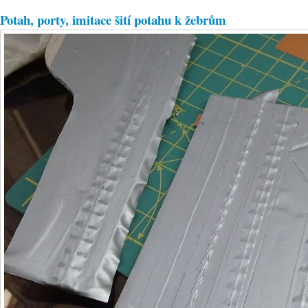
Potah, porty, imitace šití potahu k žebrům