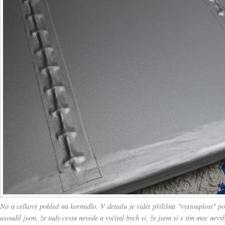
No a celkový pohled na kormidlo. V detailu je vidět přílišná "vystouplost" p
usoudil jsem, že tudy cesta nevede a vyčítal bych si, že jsem si s tím moc nevyh