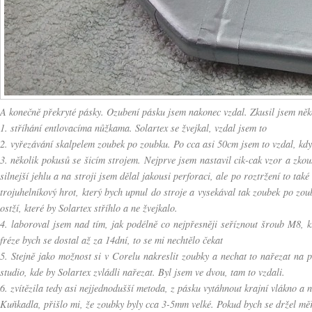
A konečně překryté pásky. Ozubení pásku jsem nakonec vzdal. Zkusil jsem něk
1. stříhání entlovacíma nůžkama. Solartex se žvejkal, vzdal jsem to
2. vyřezávání skalpelem zoubek po zoubku. Po cca asi 50cm jsem to vzdal, kdy
3. několik pokusů se šicím strojem. Nejprve jsem nastavil cik-cak vzor a zkou
silnejší jehlu a na stroji jsem dělal jakousi perforaci, ale po roztržení to ta
trojuhelníkový hrot, který bych upnul do stroje a vysekával tak zoubek po zou
ostží, které by Solartex stříhlo a ne žvejkalo.
4. laboroval jsem nad tím, jak podélně co nejpřesněji seříznout šroub M8
fréze bych se dostal až za 14dní, to se mi nechtělo čekat
5. Stejně jako možnost si v Corelu nakreslit zoubky a nechat to nařezat na pl
studio, kde by Solartex zvládli nařezat. Byl jsem ve dvou, tam to vzdali.
6. zvítězila tedy asi nejjednodušší metoda, z pásku vytáhnout krajní vlákno a
Kuňkadla, přišlo mi, že zoubky byly cca 3-5mm velké. Pokud bych se držel mě