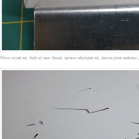
Vlevo rezná nit, byla už moc tlustá, vpravo obyčejná nit, kterou jsem nakonec 