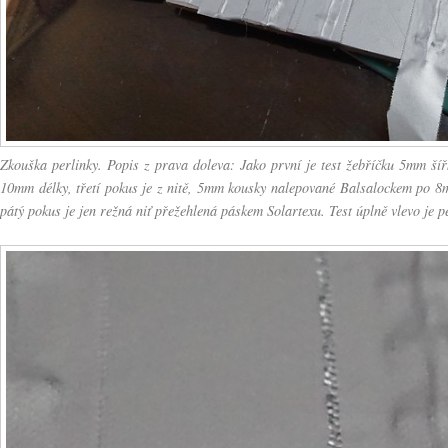
Zkouška perlinky. Popis z prava doleva: Jako první je test žebříčku 5mm šíř
10mm délky, třetí pokus je z nitě, 5mm kousky nalepované Balsalockem po 8mm
pátý pokus je jen režná niť přežehlená páskem Solartexu. Test úplně vlevo je pe