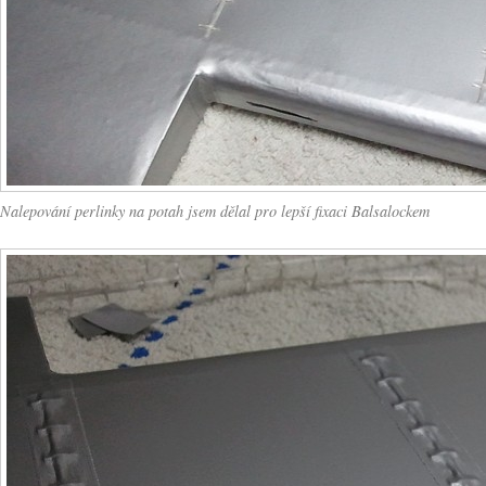
Nalepování perlinky na potah jsem dělal pro lepší fixaci Balsalockem