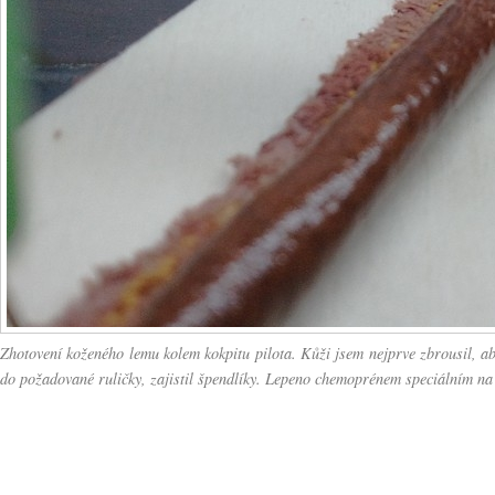
Zhotovení koženého lemu kolem kokpitu pilota. Kůži jsem nejprve zbrousil, aby
do požadované ruličky, zajistil špendlíky. Lepeno chemoprénem speciálním na