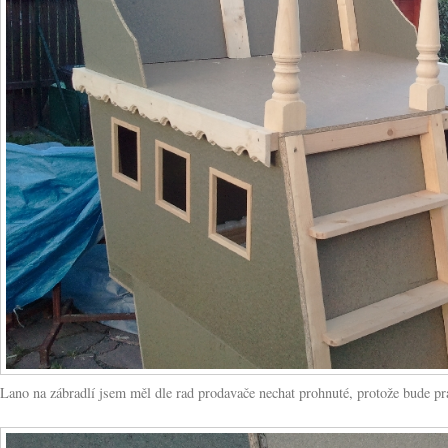
Lano na zábradlí jsem měl dle rad prodavače nechat prohnuté, protože bude pr