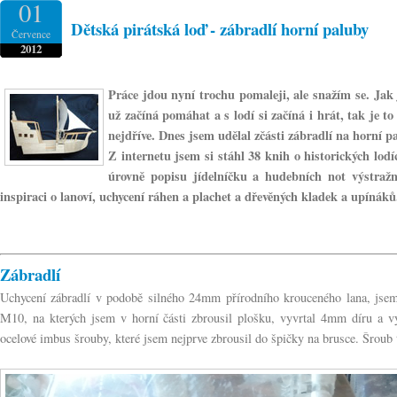
01
Dětská pirátská loď - zábradlí horní paluby
Července
2012
Práce jdou nyní trochu pomaleji, ale snažím se. Jak
už začíná pomáhat a s lodí si začíná i hrát, tak je 
nejdříve. Dnes jsem udělal zčásti zábradlí na horní p
Z internetu jsem si stáhl 38 knih o historických lod
úrovně popisu jídelníčku a hudebních not výstraž
inspiraci o lanoví, uchycení ráhen a plachet a dřevěných kladek a upínáků
Zábradlí
Uchycení zábradlí v podobě silného 24mm přírodního krouceného lana, jse
M10, na kterých jsem v horní části zbrousil plošku, vyvrtal 4mm díru a v
ocelové imbus šrouby, které jsem nejprve zbrousil do špičky na brusce. Šroub 