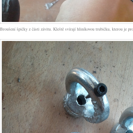
Broušení špičky z části závitu. Kleště svírají hliníkovou trubičku, kterou je