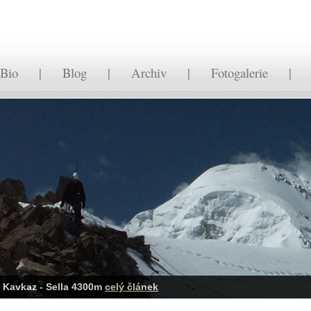
Bio
|
Blog
|
Archiv
|
Fotogalerie
Tea House - vlastní projekt