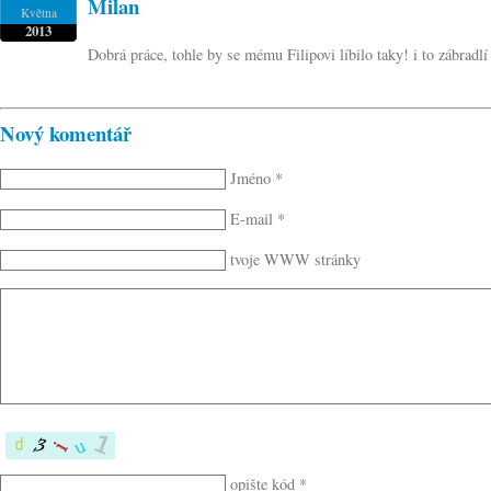
Milan
Května
2013
Dobrá práce, tohle by se mému Filipovi líbilo taky! i to zábradl
Nový komentář
Jméno *
E-mail *
tvoje WWW stránky
opište kód *