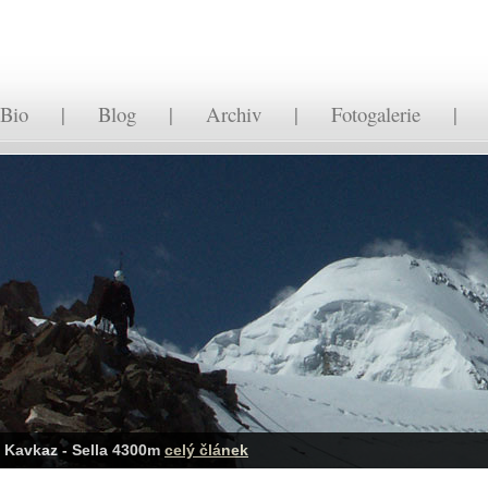
Bio
|
Blog
|
Archiv
|
Fotogalerie
Kavkaz - Sella 4300m
celý článek