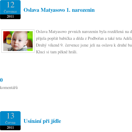
12
Oslava Matyasovo 1. narozenin
Července
2011
Oslava Matyasovo prvních narozenin byla rozdělená na dv
přijela popřát babička a děda z Podbořan a také teta Adé
Druhý víkend 9. července jsme jeli na oslavu k druhé ba
Kluci si tam pěkně hráli.
0
komentářů
13
Usínání při jídle
Června
2011