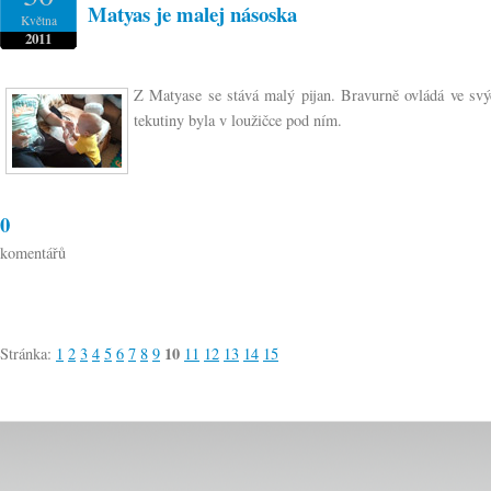
Matyas je malej násoska
Května
2011
Z Matyase se stává malý pijan. Bravurně ovládá ve svýc
tekutiny byla v loužičce pod ním.
0
komentářů
10
Stránka:
1
2
3
4
5
6
7
8
9
11
12
13
14
15