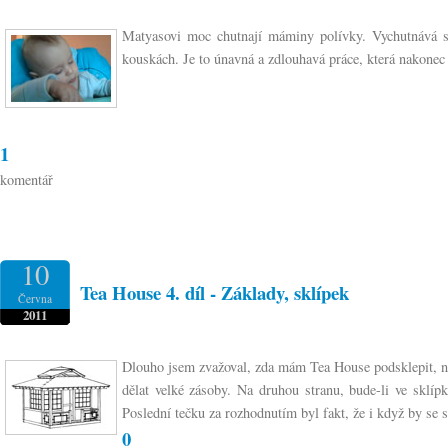
Matyasovi moc chutnají máminy polívky. Vychutnává si
kouskách. Je to únavná a zdlouhavá práce, která nakonec
1
komentář
10
Tea House 4. díl - Základy, sklípek
Června
2011
Dlouho jsem zvažoval, zda mám Tea House podsklepit, n
dělat velké zásoby. Na druhou stranu, bude-li ve sklí
Poslední tečku za rozhodnutím byl fakt, že i když by se s
0