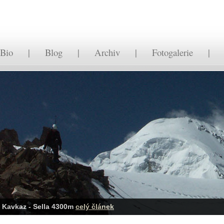
Bio
|
Blog
|
Archiv
|
Fotogalerie
Kavkaz - Sella 4300m
celý článek