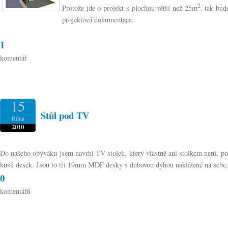
2
Protože jde o projekt s plochou větší než 25m
, tak bud
projektová dokumentace.
1
komentář
15
Stůl pod TV
Října
2010
Do našeho obýváku jsem navrhl TV stolek, který vlastně ani stolkem není, pr
kusů desek. Jsou to tři 19mm MDF desky s dubovou dýhou naklížené na sebe,
0
komentářů