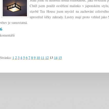
Stále jsme se nemohli doma rozhodnout, jaké osvětlení p
Chtěl jsem použít osvětlení malinko v japonském stylu
stavbě Tea House jsem myslel na zachování celistvéh
uprostřed šířky zahrady. Lustry mají proto vzhled jako
větev je samostatná.
6
komentářů
13
Stránka:
1
2
3
4
5
6
7
8
9
10
11
12
14
15