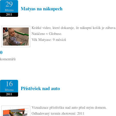
29
Matyas na nákupech
Března
2011
Krátké video, které dokazuje, že nákupní košík je zábava
Natáčeno v Globuse.
Věk Matyase: 9 měsíců
0
komentářů
16
Přístřešek nad auto
Března
2011
Vizualizace přístřešku nad auto před mým domem.
Odhadovaný termín zhotovení: 2011